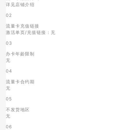
详见店铺介绍
02
流量卡充值链接
激活单页/充值链接：无
03
办卡年龄限制
无
04
流量卡合约期
无
05
不发货地区
无
06