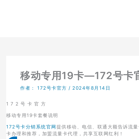
跳
至
内
容
移动专用19卡—172号卡
作者：
172号卡官方
/
2024年8月14日
1 7 2 号 卡 官 方
移动专用19卡套餐说明
172号卡分销系统官网
提供移动、电信、联通大额告诉流量
卡办理和推荐，加盟流量卡代理，共享互联网红利！