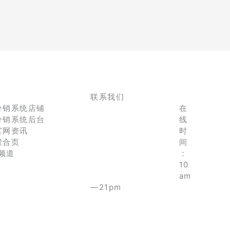
联系我们
分销系统店铺
在
分销系统后台
线
官网资讯
时
聚合页
间
e频道
：
10
am
—21pm