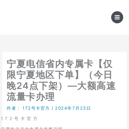
跳
至
内
容
宁夏电信省内专属卡【仅
限宁夏地区下单】（今日
晚24点下架）—大额高速
流量卡办理
作者：
172号卡官方
/
2024年7月23日
1 7 2 号 卡 官 方