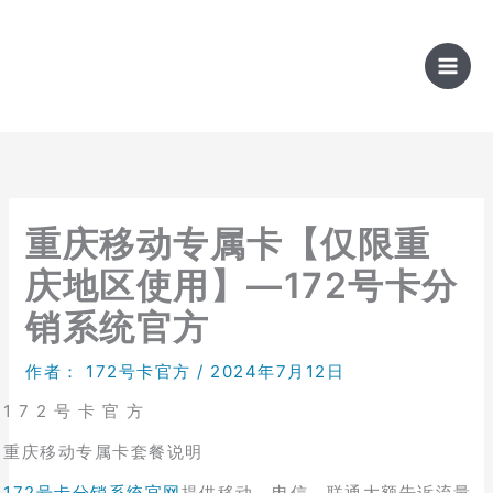
跳
至
内
容
重庆移动专属卡【仅限重
庆地区使用】—172号卡分
销系统官方
作者：
172号卡官方
/
2024年7月12日
1 7 2 号 卡 官 方
重庆移动专属卡套餐说明
172号卡分销系统官网
提供移动、电信、联通大额告诉流量