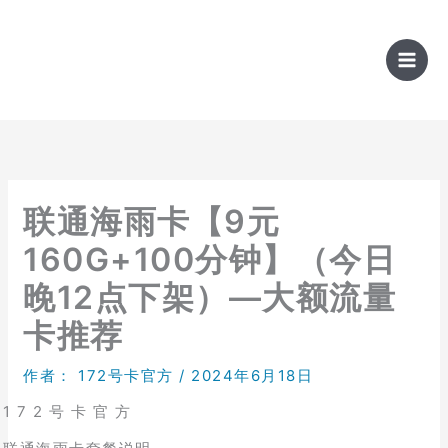
跳
至
内
容
联通海雨卡【9元
160G+100分钟】（今日
晚12点下架）—大额流量
卡推荐
作者：
172号卡官方
/
2024年6月18日
1 7 2 号 卡 官 方