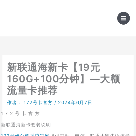
跳
至
内
容
新联通海新卡【19元
160G+100分钟】—大额
流量卡推荐
作者：
172号卡官方
/
2024年6月7日
1 7 2 号 卡 官 方
新联通海新卡套餐说明
172号卡分销系统官网
提供移动、电信、联通大额告诉流量