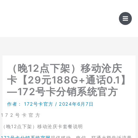
跳
至
内
容
（晚12点下架）移动沧庆
卡【29元188G+通话0.1】
—172号卡分销系统官方
作者：
172号卡官方
/
2024年6月7日
1 7 2 号 卡 官 方
（晚12点下架）移动沧庆卡套餐说明
172号卡分销系统官网
提供移动、电信、联通大额告诉流量