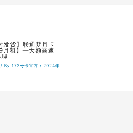
小时发货】联通梦月卡
29月租】—大额高速
办理
/ By
172号卡官方
/
2024年