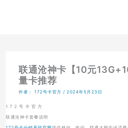
跳
至
内
容
联通沧神卡【10元13G
量卡推荐
作者：
172号卡官方
/
2024年5月23日
1 7 2 号 卡 官 方
联通沧神卡套餐说明
172号卡分销系统官网
提供移动、电信、联通大额告诉流量