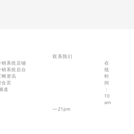
联系我们
分销系统店铺
在
分销系统后台
线
官网资讯
时
聚合页
间
e频道
：
10
am
—21pm