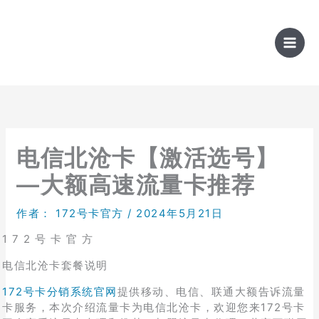
跳
至
内
容
电信北沧卡【激活选号】
—大额高速流量卡推荐
作者：
172号卡官方
/
2024年5月21日
1 7 2 号 卡 官 方
电信北沧卡套餐说明
172号卡分销系统官网
提供移动、电信、联通大额告诉流量
卡服务，本次介绍流量卡为电信北沧卡，欢迎您来172号卡