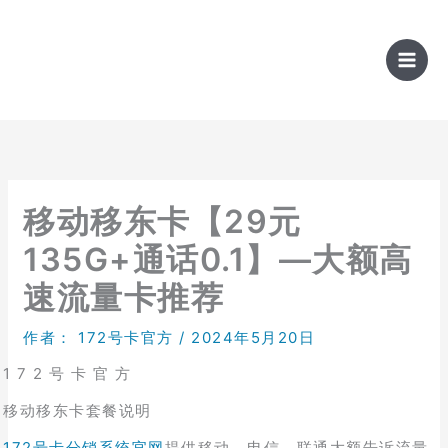
跳
至
内
容
移动移东卡【29元
135G+通话0.1】—大额高
速流量卡推荐
作者：
172号卡官方
/
2024年5月20日
1 7 2 号 卡 官 方
移动移东卡套餐说明
172号卡分销系统官网
提供移动、电信、联通大额告诉流量