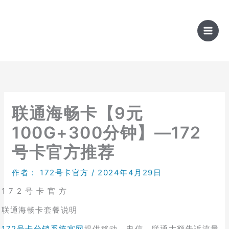
跳
至
内
容
联通海畅卡【9元
100G+300分钟】—172
号卡官方推荐
作者：
172号卡官方
/
2024年4月29日
1 7 2 号 卡 官 方
联通海畅卡套餐说明
172号卡分销系统官网
提供移动、电信、联通大额告诉流量