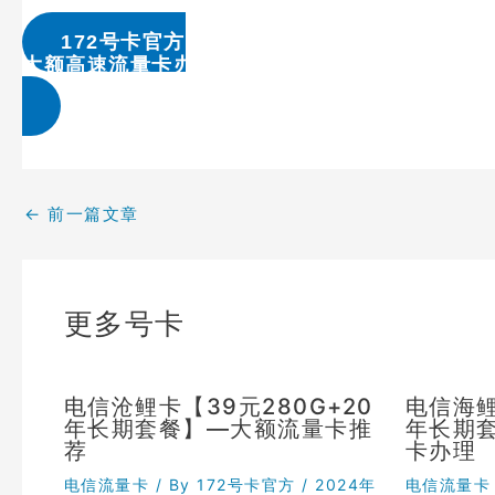
172号卡官方
大额高速流量卡办理 & 流量卡代理加盟
←
前一篇文章
更多号卡
电信沧鲤卡【39元280G+20
电信海鲤
年长期套餐】—大额流量卡推
年长期
荐
卡办理
电信流量卡
/ By
172号卡官方
/
2024年
电信流量卡