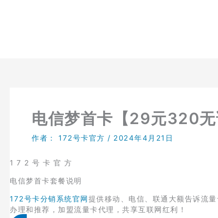
跳
至
内
容
电信梦首卡【29元320
作者：
172号卡官方
/
2024年4月21日
1 7 2 号 卡 官 方
电信梦首卡套餐说明
172号卡分销系统官网
提供移动、电信、联通大额告诉流量
办理和推荐，加盟流量卡代理，共享互联网红利！