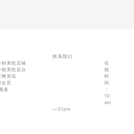
联系我们
分销系统店铺
在
分销系统后台
线
官网资讯
时
聚合页
间
e频道
：
10
am
—21pm