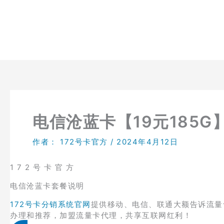
跳
至
内
容
电信沧蓝卡【19元185
作者：
172号卡官方
/
2024年4月12日
1 7 2 号 卡 官 方
电信沧蓝卡套餐说明
172号卡分销系统官网
提供移动、电信、联通大额告诉流量
办理和推荐，加盟流量卡代理，共享互联网红利！