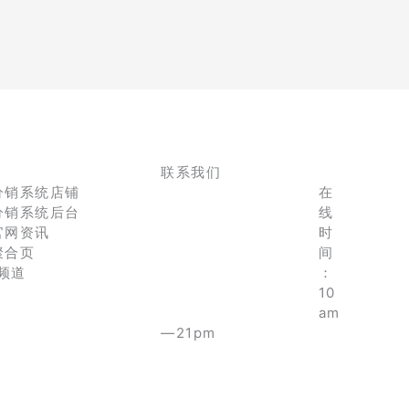
联系我们
分销系统店铺
在
分销系统后台
线
官网资讯
时
聚合页
间
e频道
：
10
am
—21pm