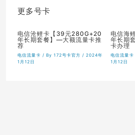
更多号卡
电信沧鲤卡【39元280G+20
电信海鲤
年长期套餐】—大额流量卡推
年长期
荐
卡办理
电信流量卡
/ By
172号卡官方
/
2024年
电信流量卡
1月12日
1月12日