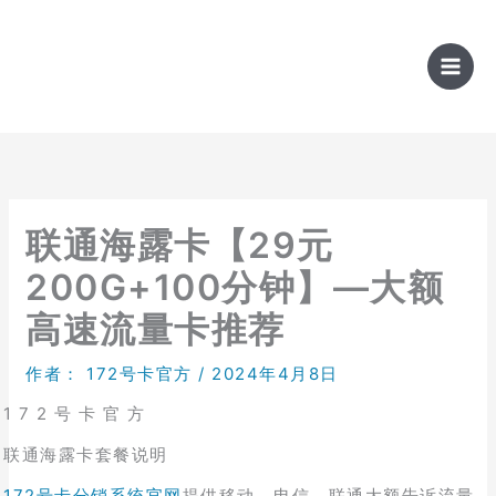
跳
至
内
容
联通海露卡【29元
200G+100分钟】—大额
高速流量卡推荐
作者：
172号卡官方
/
2024年4月8日
1 7 2 号 卡 官 方
联通海露卡套餐说明
172号卡分销系统官网
提供移动、电信、联通大额告诉流量