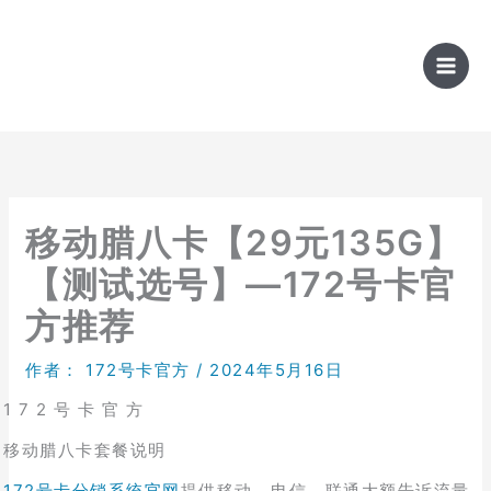
跳
至
内
容
移动腊八卡【29元135G】
【测试选号】—172号卡官
方推荐
作者：
172号卡官方
/
2024年5月16日
1 7 2 号 卡 官 方
移动腊八卡套餐说明
172号卡分销系统官网
提供移动、电信、联通大额告诉流量