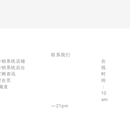
联系我们
分销系统店铺
在
分销系统后台
线
官网资讯
时
聚合页
间
e频道
：
10
am
—21pm