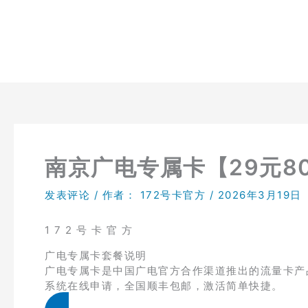
跳
至
内
容
南京广电专属卡【29元80
发表评论
/ 作者：
172号卡官方
/
2026年3月19日
1 7 2 号 卡 官 方
广电专属卡套餐说明
广电专属卡是中国广电官方合作渠道推出的流量卡产品
系统在线申请，全国顺丰包邮，激活简单快捷。