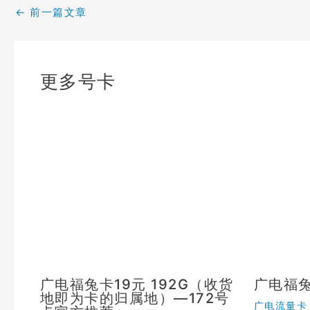
←
前一篇文章
更多号卡
广电福兔卡19元 192G（收货
广电福
地即为卡的归属地）—172号
广电流量卡