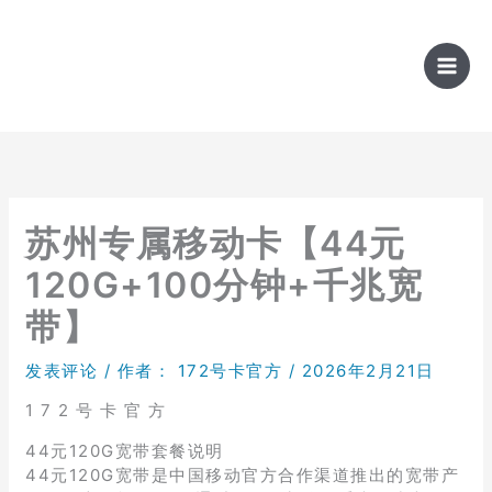
跳
至
内
容
苏州专属移动卡【44元
120G+100分钟+千兆宽
带】
发表评论
/ 作者：
172号卡官方
/
2026年2月21日
1 7 2 号 卡 官 方
44元120G宽带套餐说明
44元120G宽带是中国移动官方合作渠道推出的宽带产