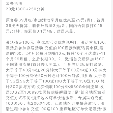
套餐说明
29元180G+250分钟
原套餐39月租(参加活动享月租优惠至29元/月)，首月
39按天折算，套餐外流量3元/G，国内语音拨打0.15
元/分钟，短彩信0.1元/条，赠送来显。
激活强充100元 享优惠活动优惠说明1、激活首充100,
激活后参加存送活动,充值的100直接到账话费余额,赠
送的100元,次月起每月到账10元,持续10个月达成2-11
个月29月租，之后长期39。2、激活首充后添加150G
全国通用流量(首月按天折算)。可参与活动:多打多送:
大于等于40分钟送20分钟大于等于60分钟送30分钟大
于等于100分钟送50分钟总计100分钟多用多送:大于等
于5G送5G大于等于10G送10G大于等于15G送15G 总
计30G参与方式:免费领取100分钟和30G全国流量;发
送:DS2至10099,按照短信提醒回复:“是”部分地区激活
充值方式不同:浙江地区订单快递激活，专属渠道充值
100送50，充200送100。江西地区订单快递激活，激
活过程中参加充值100送100.重庆地区订单快递激活:激