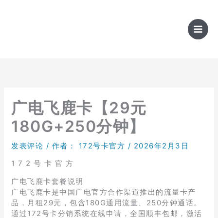
跳
至
内
容
广电飞鹿卡【29元
180G+250分钟】
发表评论
/ 作者：
172号卡官方
/
2026年2月3日
1 7 2 号 卡 官 方
广电飞鹿卡套餐说明
广电飞鹿卡是中国广电官方合作渠道推出的流量卡产
品，月租29元，包含180G通用流量、250分钟通话。
通过172号卡分销系统在线申请，全国顺丰包邮，激活