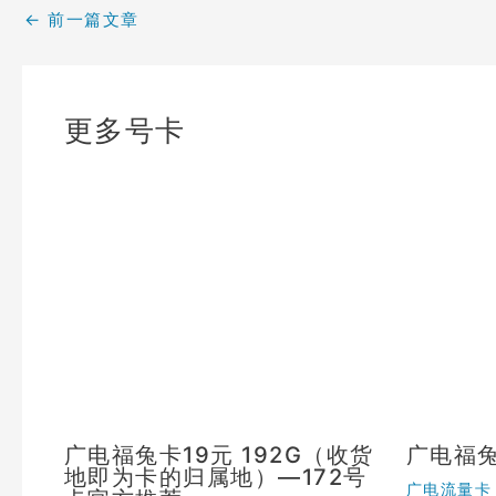
←
前一篇文章
更多号卡
广电福兔卡19元 192G（收货
广电福
地即为卡的归属地）—172号
广电流量卡