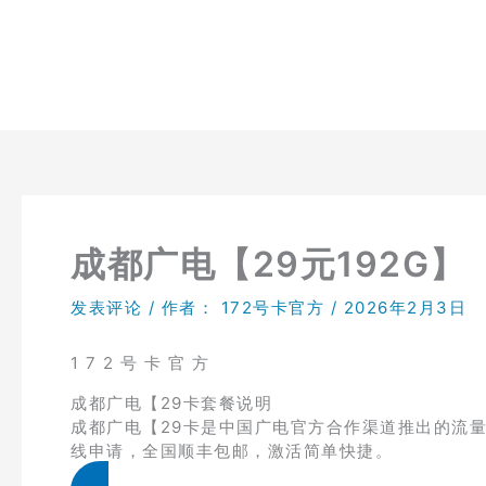
跳
至
内
容
成都广电【29元192G】
发表评论
/ 作者：
172号卡官方
/
2026年2月3日
1 7 2 号 卡 官 方
成都广电【29卡套餐说明
成都广电【29卡是中国广电官方合作渠道推出的流量卡
线申请，全国顺丰包邮，激活简单快捷。