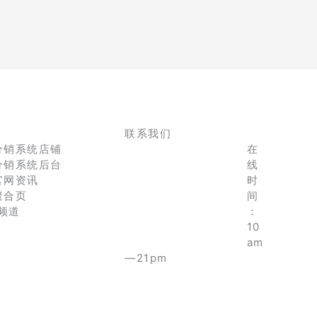
联系我们
分销系统店铺
在
分销系统后台
线
官网资讯
时
聚合页
间
e频道
：
10
am
—21pm