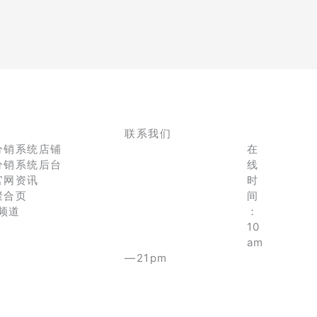
联系我们
分销系统店铺
在
分销系统后台
线
官网资讯
时
聚合页
间
e频道
：
10
am
—21pm