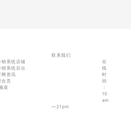
联系我们
分销系统店铺
在
分销系统后台
线
官网资讯
时
聚合页
间
e频道
：
10
am
—21pm