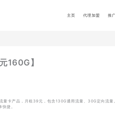
主页
代理加盟
推
元160G】
量卡产品，月租39元，包含130G通用流量、30G定向流量
单快捷。