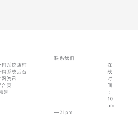
联系我们
分销系统店铺
在
分销系统后台
线
官网资讯
时
聚合页
间
e频道
：
10
am
—21pm