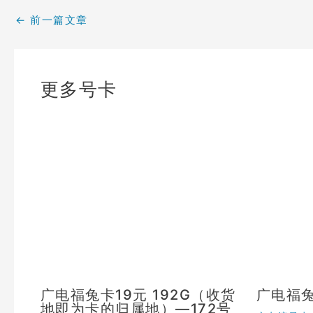
←
前一篇文章
更多号卡
广电福兔卡19元 192G（收货
广电福
地即为卡的归属地）—172号