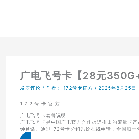
跳
至
内
容
广电飞号卡【28元350G
发表评论
/ 作者：
172号卡官方
/
2025年8月25日
1 7 2 号 卡 官 方
广电飞号卡套餐说明
广电飞号卡是中国广电官方合作渠道推出的流量卡产品，
钟通话。通过172号卡分销系统在线申请，全国顺丰