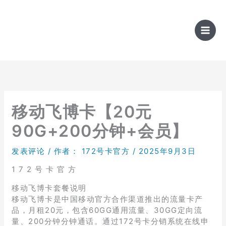
跳
至
内
容
移动飞博卡【20元
90G+200分钟+会员】
发表评论
/ 作者：
172号卡官方
/
2025年9月3日
1 7 2 号 卡 官 方
移动飞博卡套餐说明
移动飞博卡是中国移动官方合作渠道推出的流量卡产
品，月租20元，包含60GG通用流量、30GG定向流
量、200分钟分钟通话。通过172号卡分销系统在线申