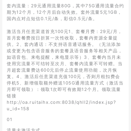
套内流量：29元通用流量80G，其中75G通用流量合约
期为12个月，12个月后自动失效。套外流量5元1GB，
国内点对点短信0.1元/条，彩信0.5元/条。
激活当月任意渠道首充100元1、套餐月费：29元/月，
首月套餐费按日折算一次性收取，套餐内资源全量提
供。2、套内通话：不支持语音通话服务。（无法添加
或变更为包含语音服务的套餐及语音服务等相关产品，
如语音包、来电提醒，来电显示等）3、套餐内当月未
使用完流量不可结转至次月、套餐内流量不可转赠。当
月超套流量费达600元后停止流量使用功能，次月恢
复。4、激活后任意渠道充值100元，否则月租扣费会
停机5、新增领取额外赠送105G通用流量方式（激活当
月即可领取）：领取1次即可有效期12个月。领取流量
链接
http://oa.ruitaihx.com:8038/qhll2/index.jsp?
u_id=158
01
流量卡激活方式