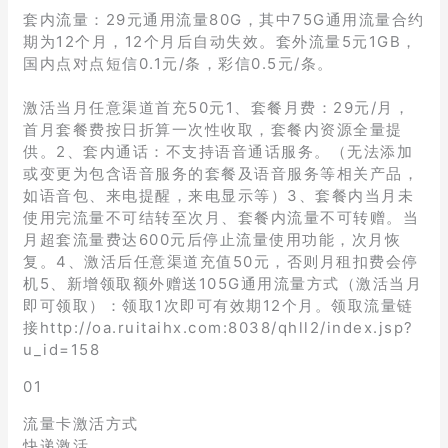
套内流量：29元通用流量80G，其中75G通用流量合约
期为12个月，12个月后自动失效。套外流量5元1GB，
国内点对点短信0.1元/条，彩信0.5元/条。
激活当月任意渠道首充50元1、套餐月费：29元/月，
首月套餐费按日折算一次性收取，套餐内资源全量提
供。2、套内通话：不支持语音通话服务。（无法添加
或变更为包含语音服务的套餐及语音服务等相关产品，
如语音包、来电提醒，来电显示等）3、套餐内当月未
使用完流量不可结转至次月、套餐内流量不可转赠。当
月超套流量费达600元后停止流量使用功能，次月恢
复。4、激活后任意渠道充值50元，否则月租扣费会停
机5、新增领取额外赠送105G通用流量方式（激活当月
即可领取）：领取1次即可有效期12个月。领取流量链
接http://oa.ruitaihx.com:8038/qhll2/index.jsp?
u_id=158
01
流量卡激活方式
快递激活