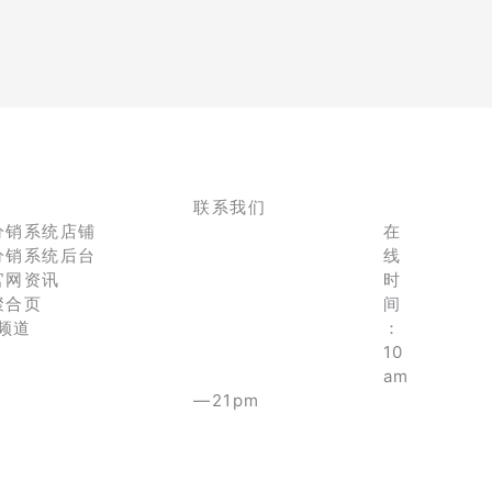
联系我们
分销系统店铺
在
分销系统后台
线
官网资讯
时
聚合页
间
e频道
：
10
am
—21pm