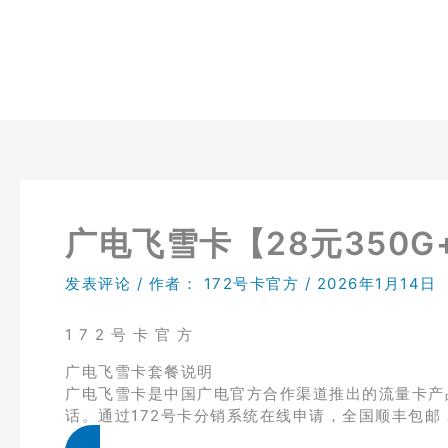
跳
至
内
容
广电飞雪卡【28元350G
发表评论
/ 作者：
172号卡官方
/
2026年1月14日
1 7 2 号 卡 官 方
广电飞雪卡套餐说明
广电飞雪卡是中国广电官方合作渠道推出的流量卡产品
话。通过172号卡分销系统在线申请，全国顺丰包邮