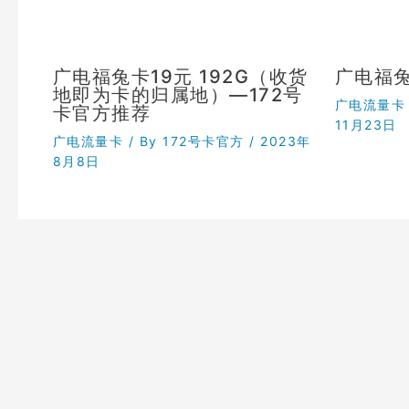
广电福兔卡19元 192G（收货
广电福
地即为卡的归属地）—172号
广电流量卡
卡官方推荐
11月23日
广电流量卡
/ By
172号卡官方
/
2023年
8月8日