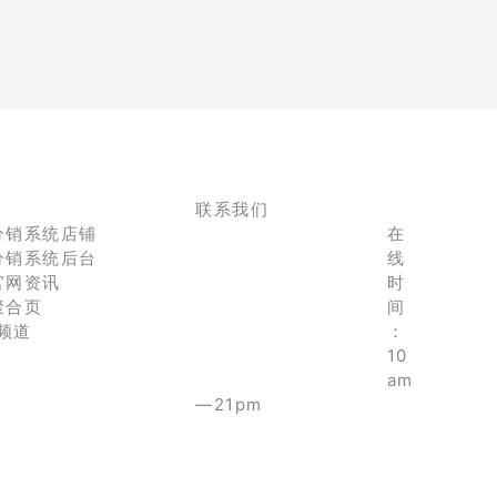
联系我们
分销系统店铺
在
分销系统后台
线
官网资讯
时
聚合页
间
e频道
：
10
am
—21pm