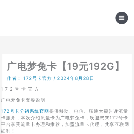
跳
至
内
容
广电梦兔卡【19元192G】
作者：
172号卡官方
/
2024年8月28日
1 7 2 号 卡 官 方
广电梦兔卡套餐说明
172号卡分销系统官网
提供移动、电信、联通大额告诉流量
卡服务，本次介绍流量卡为广电梦兔卡，欢迎您来172号卡
平台享受流量卡办理和推荐，加盟流量卡代理，共享互联网
红利！