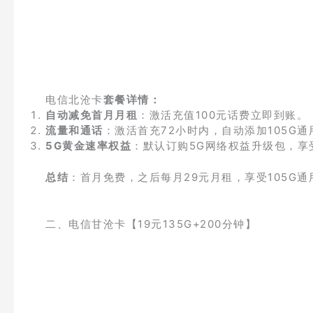
电信北沧卡
套餐详情：
自动减免首月月租
：激活充值100元话费立即到账。
流量和通话
：激活首充72小时内，自动添加105G通
5G黄金速率权益
：默认订购5G网络权益升级包，享
总结
：首月免费，之后每月29元月租，享受105G通
二、电信甘沧卡【19元135G+200分钟】