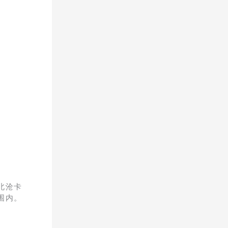
。
北沧卡
围内。